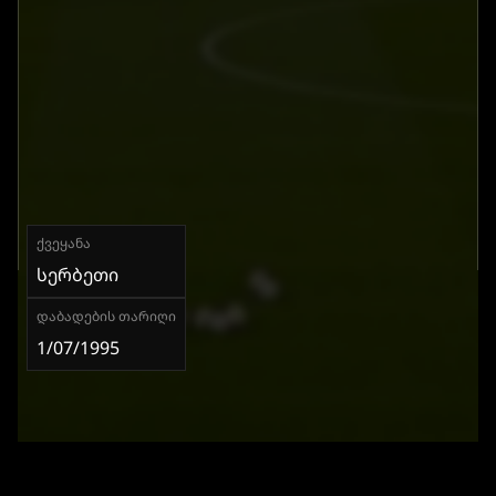
ᲥᲕᲔᲧᲐᲜᲐ
ᲡᲔᲠᲑᲔᲗᲘ
ᲓᲐᲑᲐᲓᲔᲑᲘᲡ ᲗᲐᲠᲘᲦᲘ
1/07/1995