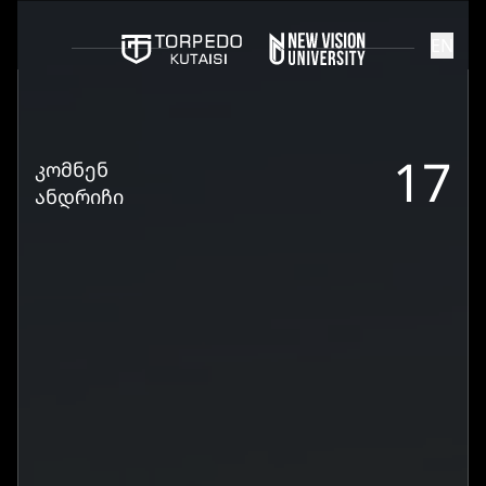
EN
17
ᲙᲝᲛᲜᲔᲜ
ᲐᲜᲓᲠᲘᲩᲘ