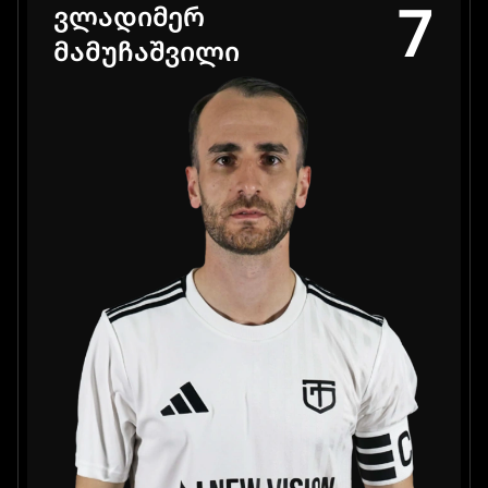
7
ᲕᲚᲐᲓᲘᲛᲔᲠ
ᲛᲐᲛᲣᲩᲐᲨᲕᲘᲚᲘ