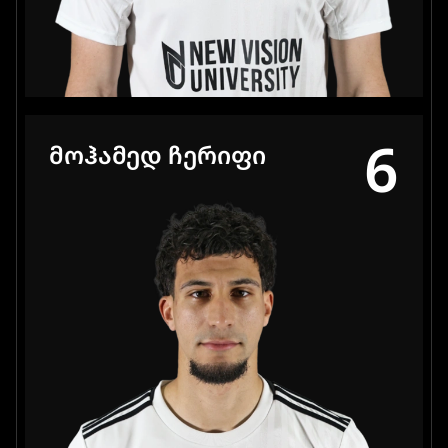
6
ᲛᲝᲰᲐᲛᲔᲓ ᲩᲔᲠᲘᲤᲘ