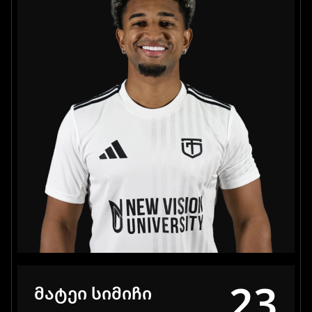
23
ᲛᲐᲢᲔᲘ ᲡᲘᲛᲘᲩᲘ