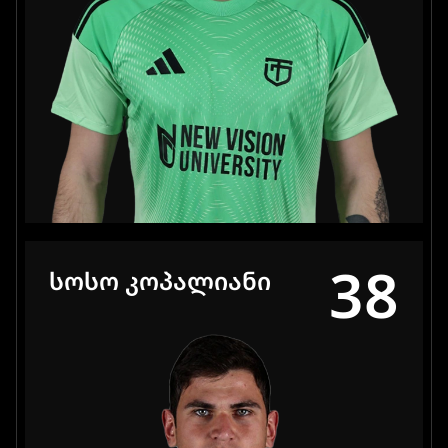
38
ᲡᲝᲡᲝ ᲙᲝᲞᲐᲚᲘᲐᲜᲘ