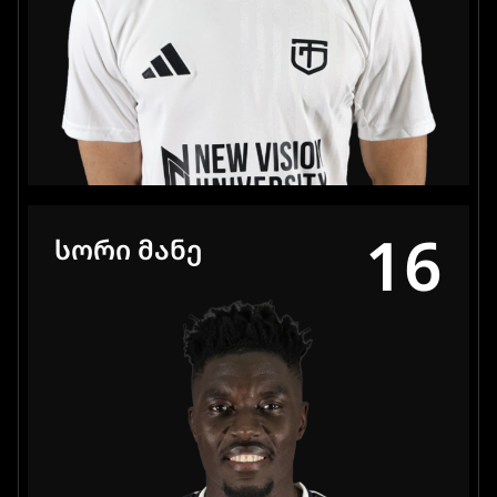
16
ᲡᲝᲠᲘ ᲛᲐᲜᲔ