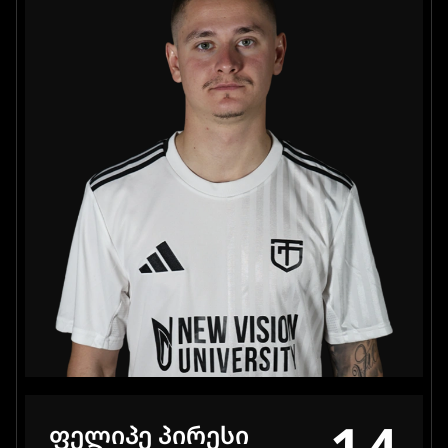
ᲤᲔᲚᲘᲞᲔ ᲞᲘᲠᲔᲡᲘ