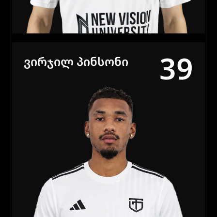
39
ᲕᲘᲠᲯᲘᲚ ᲞᲘᲜᲡᲝᲜᲘ