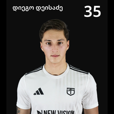
35
ᲓᲘᲔᲒᲝ ᲓᲔᲘᲡᲐᲫᲔ