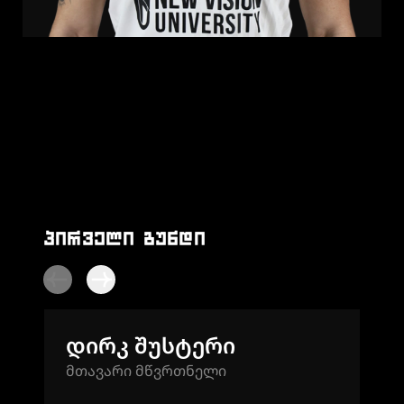
ᲞᲘᲠᲕᲔᲚᲘ ᲒᲣᲜᲓᲘ
ᲓᲘᲠᲙ ᲨᲣᲡᲢᲔᲠᲘ
Ს
ᲛᲗᲐᲕᲐᲠᲘ ᲛᲬᲕᲠᲗᲜᲔᲚᲘ
ᲛᲗ