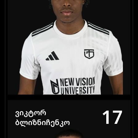
17
ᲕᲘᲙᲢᲝᲠ
ᲑᲚᲘᲖᲜᲘᲩᲔᲜᲙᲝ