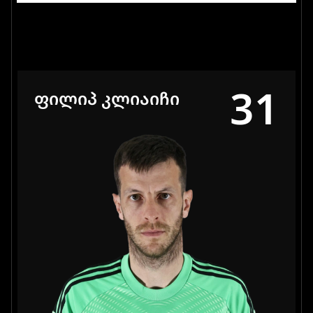
31
ᲤᲘᲚᲘᲞ ᲙᲚᲘᲐᲘᲩᲘ