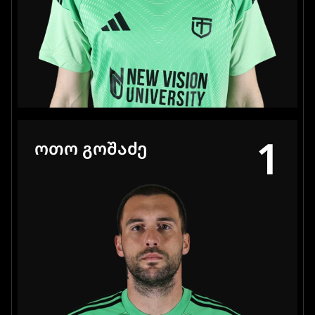
1
ᲝᲗᲝ ᲒᲝᲨᲐᲫᲔ