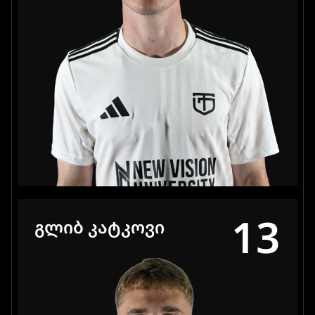
13
ᲒᲚᲘᲑ ᲙᲐᲢᲙᲝᲕᲘ