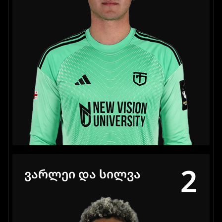
2
ᲕᲐᲠᲚᲔᲘ ᲓᲐ ᲡᲘᲚᲕᲐ