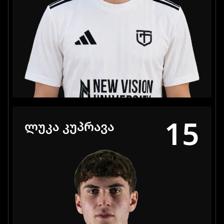
15
ᲚᲣᲙᲐ ᲙᲣᲞᲠᲐᲕᲐ