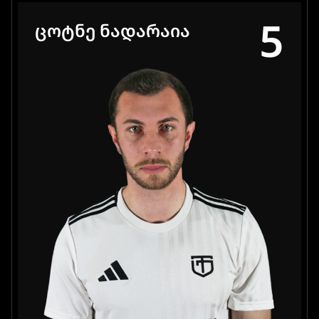
5
ᲪᲝᲢᲜᲔ ᲜᲐᲓᲐᲠᲐᲘᲐ