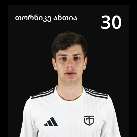
30
ᲗᲝᲠᲜᲘᲙᲔ ᲐᲜᲗᲘᲐ