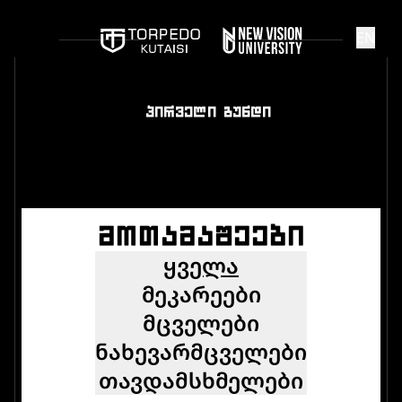
EN
ᲞᲘᲠᲕᲔᲚᲘ ᲒᲣᲜᲓᲘ
ᲛᲝᲗᲐᲛᲐᲨᲔᲔᲑᲘ
ᲧᲕᲔᲚᲐ
ᲛᲔᲙᲐᲠᲔᲔᲑᲘ
ᲛᲪᲕᲔᲚᲔᲑᲘ
ᲜᲐᲮᲔᲕᲐᲠᲛᲪᲕᲔᲚᲔᲑᲘ
ᲗᲐᲕᲓᲐᲛᲡᲮᲛᲔᲚᲔᲑᲘ