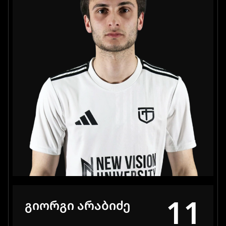
11
ᲒᲘᲝᲠᲒᲘ ᲐᲠᲐᲑᲘᲫᲔ