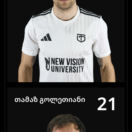
21
ᲗᲐᲛᲐᲖ ᲒᲝᲚᲔᲗᲘᲐᲜᲘ