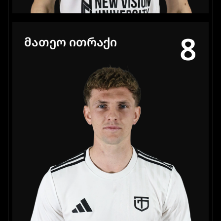
8
ᲛᲐᲗᲔᲝ ᲘᲗᲠᲐᲥᲘ