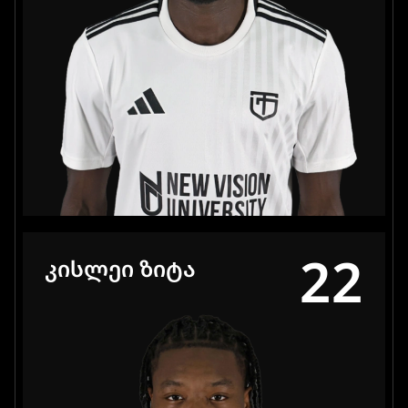
22
ᲙᲘᲡᲚᲔᲘ ᲖᲘᲢᲐ