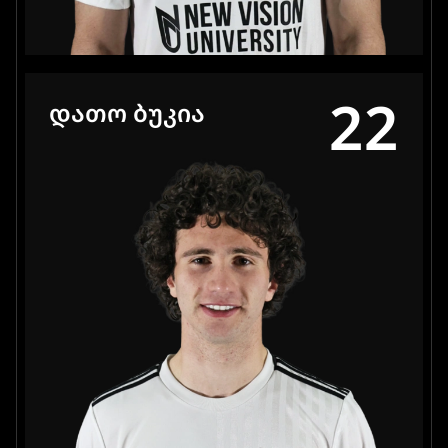
22
ᲓᲐᲗᲝ ᲑᲣᲙᲘᲐ