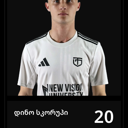
20
ᲓᲘᲜᲝ ᲡᲙᲝᲠᲣᲞᲘ