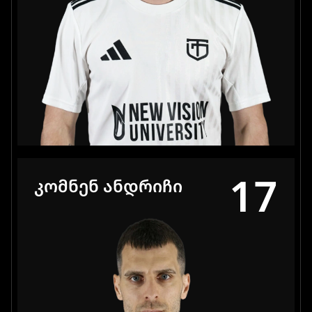
17
ᲙᲝᲛᲜᲔᲜ ᲐᲜᲓᲠᲘᲩᲘ