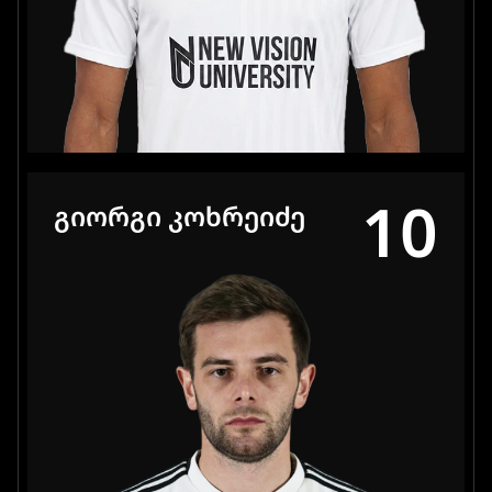
10
ᲒᲘᲝᲠᲒᲘ ᲙᲝᲮᲠᲔᲘᲫᲔ